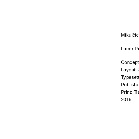
Mikulčic
Lumír P
Concepti
Layout:
Typeset
Publishe
Print: T
2016