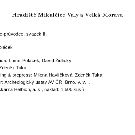
Hradiště Mikulčice-Valy a Velká Morava
e-průvodce, svazek II.
oláček
on: Lumír Poláček, David Židlický
 Zdeněk Tuka
ting & prepress: Milena Havlíčková, Zdeněk Tuka
r: Archeologický ústav AV ČR, Brno, v. v. i.
iskárna Helbich, a. s., náklad: 1 500 kusů